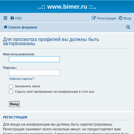
..:: www.bimer.ru ::..
FAQ
Регистрация
Вход
П
Список форумов
о
Для просмотра профилей вы должны быть
и
авторизованы.
с
Имя пользователя:
к
Пароль:
Забыли пароль?
Запомнить меня
Скрыть моё пребывание на конференции в этот раз
РЕГИСТРАЦИЯ
Для входа на конференцию вы должны быть зарегистрированы.
Регистрация занимает всего несколько минут, но предоставляет вам
более широкие возможности. Администратором конференции могут быть