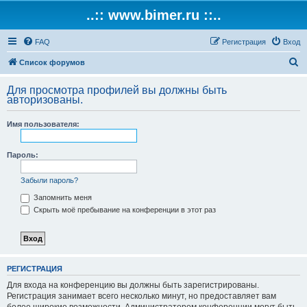
..:: www.bimer.ru ::..
FAQ
Регистрация
Вход
П
Список форумов
о
Для просмотра профилей вы должны быть
и
авторизованы.
с
Имя пользователя:
к
Пароль:
Забыли пароль?
Запомнить меня
Скрыть моё пребывание на конференции в этот раз
РЕГИСТРАЦИЯ
Для входа на конференцию вы должны быть зарегистрированы.
Регистрация занимает всего несколько минут, но предоставляет вам
более широкие возможности. Администратором конференции могут быть