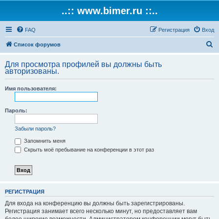
..:: www.bimer.ru ::..
FAQ
Регистрация
Вход
П
Список форумов
о
Для просмотра профилей вы должны быть
и
авторизованы.
с
Имя пользователя:
к
Пароль:
Забыли пароль?
Запомнить меня
Скрыть моё пребывание на конференции в этот раз
РЕГИСТРАЦИЯ
Для входа на конференцию вы должны быть зарегистрированы.
Регистрация занимает всего несколько минут, но предоставляет вам
более широкие возможности. Администратором конференции могут быть