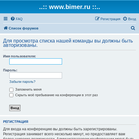
..:: www.bimer.ru ::..
FAQ
Регистрация
Вход
П
Список форумов
о
Для просмотра списка нашей команды вы должны быть
и
авторизованы.
с
Имя пользователя:
к
Пароль:
Забыли пароль?
Запомнить меня
Скрыть моё пребывание на конференции в этот раз
РЕГИСТРАЦИЯ
Для входа на конференцию вы должны быть зарегистрированы.
Регистрация занимает всего несколько минут, но предоставляет вам
более широкие возможности. Администратором конференции могут быть