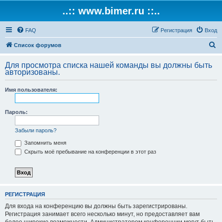
..:: www.bimer.ru ::..
FAQ
Регистрация
Вход
П
Список форумов
о
Для просмотра списка нашей команды вы должны быть
и
авторизованы.
с
Имя пользователя:
к
Пароль:
Забыли пароль?
Запомнить меня
Скрыть моё пребывание на конференции в этот раз
РЕГИСТРАЦИЯ
Для входа на конференцию вы должны быть зарегистрированы.
Регистрация занимает всего несколько минут, но предоставляет вам
более широкие возможности. Администратором конференции могут быть