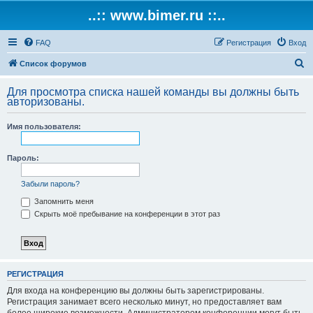
..:: www.bimer.ru ::..
FAQ
Регистрация
Вход
П
Список форумов
о
Для просмотра списка нашей команды вы должны быть
и
авторизованы.
с
Имя пользователя:
к
Пароль:
Забыли пароль?
Запомнить меня
Скрыть моё пребывание на конференции в этот раз
РЕГИСТРАЦИЯ
Для входа на конференцию вы должны быть зарегистрированы.
Регистрация занимает всего несколько минут, но предоставляет вам
более широкие возможности. Администратором конференции могут быть