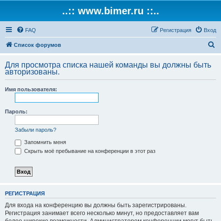
..:: www.bimer.ru ::..
FAQ
Регистрация
Вход
П
Список форумов
о
Для просмотра списка нашей команды вы должны быть
и
авторизованы.
с
Имя пользователя:
к
Пароль:
Забыли пароль?
Запомнить меня
Скрыть моё пребывание на конференции в этот раз
РЕГИСТРАЦИЯ
Для входа на конференцию вы должны быть зарегистрированы.
Регистрация занимает всего несколько минут, но предоставляет вам
более широкие возможности. Администратором конференции могут быть