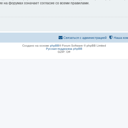
е на форумах означает согласие со всеми правилами.
Связаться с администрацией
Наша ком
Создано на основе
phpBB
® Forum Software © phpBB Limited
Русская поддержка phpBB
GZIP: Off