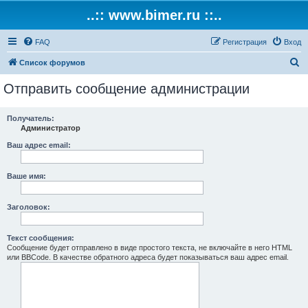
..:: www.bimer.ru ::..
FAQ
Регистрация
Вход
П
Список форумов
о
Отправить сообщение администрации
и
с
Получатель:
Администратор
к
Ваш адрес email:
Ваше имя:
Заголовок:
Текст сообщения:
Сообщение будет отправлено в виде простого текста, не включайте в него HTML
или BBCode. В качестве обратного адреса будет показываться ваш адрес email.