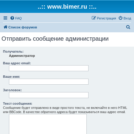
..:: www.bimer.ru ::..
FAQ
Регистрация
Вход
П
Список форумов
о
Отправить сообщение администрации
и
с
Получатель:
Администратор
к
Ваш адрес email:
Ваше имя:
Заголовок:
Текст сообщения:
Сообщение будет отправлено в виде простого текста, не включайте в него HTML
или BBCode. В качестве обратного адреса будет показываться ваш адрес email.