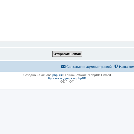
Связаться с администрацией
Наша ком
Создано на основе
phpBB
® Forum Software © phpBB Limited
Русская поддержка phpBB
GZIP: Off