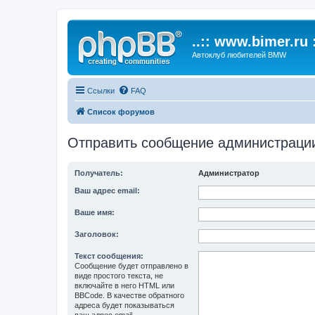
..:: www.bimer.ru :
Автоклуб любителей BMW
Ссылки
FAQ
Список форумов
Отправить сообщение администраци
Получатель:
Администратор
Ваш адрес email:
Ваше имя:
Заголовок:
Текст сообщения:
Сообщение будет отправлено в
виде простого текста, не
включайте в него HTML или
BBCode. В качестве обратного
адреса будет показываться
ваш адрес email.