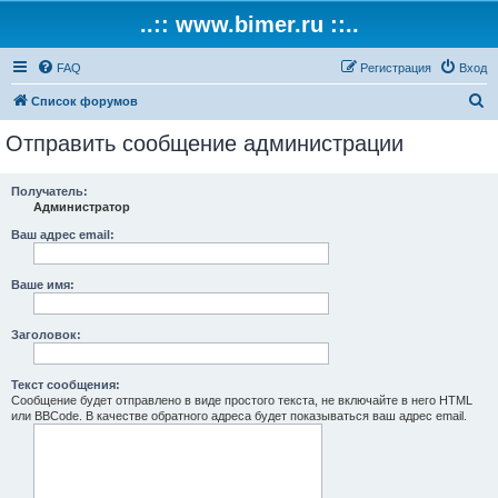
..:: www.bimer.ru ::..
FAQ
Регистрация
Вход
П
Список форумов
о
Отправить сообщение администрации
и
с
Получатель:
Администратор
к
Ваш адрес email:
Ваше имя:
Заголовок:
Текст сообщения:
Сообщение будет отправлено в виде простого текста, не включайте в него HTML
или BBCode. В качестве обратного адреса будет показываться ваш адрес email.