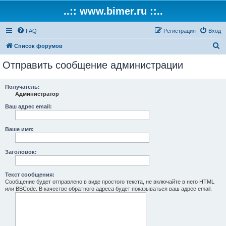
..:: www.bimer.ru ::..
FAQ
Регистрация
Вход
П
Список форумов
о
Отправить сообщение администрации
и
с
Получатель:
Администратор
к
Ваш адрес email:
Ваше имя:
Заголовок:
Текст сообщения:
Сообщение будет отправлено в виде простого текста, не включайте в него HTML
или BBCode. В качестве обратного адреса будет показываться ваш адрес email.