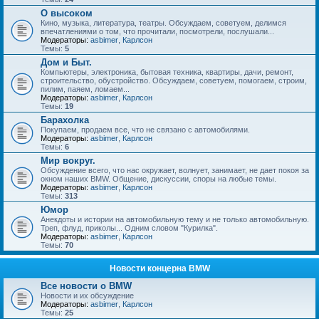
О высоком
Кино, музыка, литература, театры. Обсуждаем, советуем, делимся
впечатлениями о том, что прочитали, посмотрели, послушали...
Модераторы:
asbimer
,
Карлсон
Темы:
5
Дом и Быт.
Компьютеры, электроника, бытовая техника, квартиры, дачи, ремонт,
строительство, обустройство. Обсуждаем, советуем, помогаем, строим,
пилим, паяем, ломаем...
Модераторы:
asbimer
,
Карлсон
Темы:
19
Барахолка
Покупаем, продаем все, что не связано с автомобилями.
Модераторы:
asbimer
,
Карлсон
Темы:
6
Мир вокруг.
Обсуждение всего, что нас окружает, волнует, занимает, не дает покоя за
окном наших BMW. Общение, дискуссии, споры на любые темы.
Модераторы:
asbimer
,
Карлсон
Темы:
313
Юмор
Анекдоты и истории на автомобильную тему и не только автомобильную.
Треп, флуд, приколы... Одним словом "Курилка".
Модераторы:
asbimer
,
Карлсон
Темы:
70
Новости концерна BMW
Все новости о BMW
Новости и их обсуждение
Модераторы:
asbimer
,
Карлсон
Темы:
25