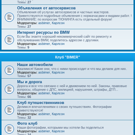
Темы:
27
Объявления от автосервисов
Объявления об услугах автосервисов и частных мастеров.
Приветствуются подробные объявления с нормачасами и видами работ. !
ВНИМАНИЕ: по вопросам ТЮНИНГА есть отдельный форум!
Модераторы:
asbimer
,
Карлсон
Темы:
27
Интернет ресурсы по BMW
Если Вы знаете хороший некоммерческий сайт по ремонту и
обслуживанию BMW, поделитесь адресом с другими.
Модераторы:
asbimer
,
Карлсон
Темы:
9
Клуб "BIMER"
Наши автомобили
Хвалимся! Какие они, что с ними происходит и что мы делаем для них.
Модераторы:
asbimer
,
Карлсон
Темы:
57
Мы и дорога
Дорога и все что связано с ней и движением по ней. Законы, правовые
вопросы, общение с ДПС, милицией, нарушения, штрафы, ДТП...
Модераторы:
asbimer
,
Карлсон
Темы:
66
Клуб путешественников
Делимся впечатлениями о своих путешествиях. Фотографии
приветствуются!
Модераторы:
asbimer
,
Карлсон
Темы:
32
Фото клуб
Наши фотографии, которыми мы хотели бы поделиться
Модераторы:
asbimer
,
Карлсон
Темы:
24