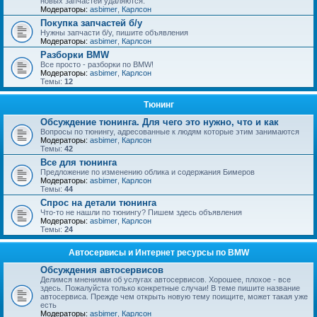
новых запчастей удаляются.
Модераторы:
asbimer
,
Карлсон
Покупка запчастей б/у
Нужны запчасти б/у, пишите объявления
Модераторы:
asbimer
,
Карлсон
Разборки BMW
Все просто - разборки по BMW!
Модераторы:
asbimer
,
Карлсон
Темы:
12
Тюнинг
Обсуждение тюнинга. Для чего это нужно, что и как
Вопросы по тюнингу, адресованные к людям которые этим занимаются
Модераторы:
asbimer
,
Карлсон
Темы:
42
Все для тюнинга
Предложение по изменению облика и содержания Бимеров
Модераторы:
asbimer
,
Карлсон
Темы:
44
Спрос на детали тюнинга
Что-то не нашли по тюнингу? Пишем здесь объявления
Модераторы:
asbimer
,
Карлсон
Темы:
24
Автосервисы и Интернет ресурсы по BMW
Обсуждения автосервисов
Делимся мнениями об услугах автосервисов. Хорошее, плохое - все
здесь. Пожалуйста только конкретные случаи! В теме пишите название
автосервиса. Прежде чем открыть новую тему поищите, может такая уже
есть
Модераторы:
asbimer
,
Карлсон