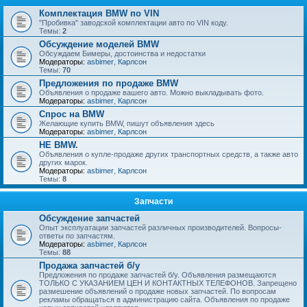
Комплектация BMW по VIN
"Пробивка" заводской комплектации авто по VIN коду.
Темы:
2
Обсуждение моделей BMW
Обсуждаем Бимеры, достоинства и недостатки
Модераторы:
asbimer
,
Карлсон
Темы:
70
Предложения по продаже BMW
Объявления о продаже вашего авто. Можно выкладывать фото.
Модераторы:
asbimer
,
Карлсон
Спрос на BMW
Желающие купить BMW, пишут объявления здесь
Модераторы:
asbimer
,
Карлсон
НЕ BMW.
Объявления о купле-продаже других транспортных средств, а также авто
других марок.
Модераторы:
asbimer
,
Карлсон
Темы:
8
Запчасти
Обсуждение запчастей
Опыт эксплуатации запчастей различных производителей. Вопросы-
ответы по запчастям.
Модераторы:
asbimer
,
Карлсон
Темы:
88
Продажа запчастей б/у
Предложения по продаже запчастей б/у. Объявления размещаются
ТОЛЬКО С УКАЗАНИЕМ ЦЕН И КОНТАКТНЫХ ТЕЛЕФОНОВ. Запрещено
размешение объявлений о продаже новых запчастей. По вопросам
рекламы обращаться в администрацию сайта. Объявления по продаже