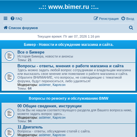
..:: www.bimer.ru ::..
FAQ
Регистрация
Вход
П
Список форумов
о
Текущее время: Пт авг 07, 2026 1:16 pm
и
Бимер - Новости и обсуждение магазина и сайта.
с
Все о Бимере
История Бимера, новости и анонсы
к
Темы:
21
Вопросы - ответы, мнения о работе магазина и сайта
Здесь можно задать любой вопрос сотрудникам и владельцам магазина
или высказать свое мнение или пожелание о работе магазина и сайта.
Обратите ВНИМАНИЕ, что вопросы, не совпадающие с тематикой
форума, будут переноситься, либо удаляться!
Модераторы:
asbimer
,
Карлсон
Темы:
64
Вопросы по ремонту и обслуживанию BMW
00 Общие сведения, инструкции
Если Вы не нашли соответствующего раздела для Вашего вопроса ниже,
можете задать вопрос здесь...
Модераторы:
asbimer
,
Карлсон
Темы:
94
11 Двигатель
Вопросы - ответы, обсуждение статей с сайта.
Модераторы:
asbimer
,
Карлсон