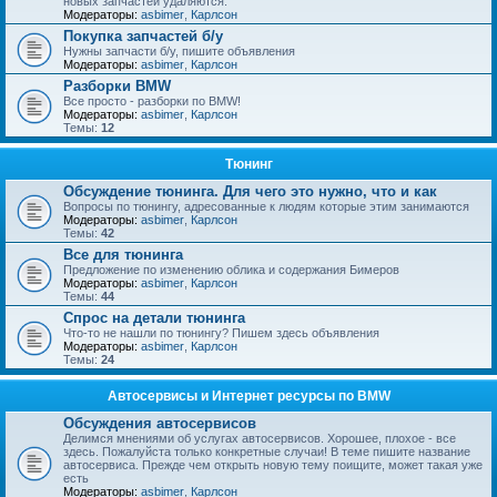
новых запчастей удаляются.
Модераторы:
asbimer
,
Карлсон
Покупка запчастей б/у
Нужны запчасти б/у, пишите объявления
Модераторы:
asbimer
,
Карлсон
Разборки BMW
Все просто - разборки по BMW!
Модераторы:
asbimer
,
Карлсон
Темы:
12
Тюнинг
Обсуждение тюнинга. Для чего это нужно, что и как
Вопросы по тюнингу, адресованные к людям которые этим занимаются
Модераторы:
asbimer
,
Карлсон
Темы:
42
Все для тюнинга
Предложение по изменению облика и содержания Бимеров
Модераторы:
asbimer
,
Карлсон
Темы:
44
Спрос на детали тюнинга
Что-то не нашли по тюнингу? Пишем здесь объявления
Модераторы:
asbimer
,
Карлсон
Темы:
24
Автосервисы и Интернет ресурсы по BMW
Обсуждения автосервисов
Делимся мнениями об услугах автосервисов. Хорошее, плохое - все
здесь. Пожалуйста только конкретные случаи! В теме пишите название
автосервиса. Прежде чем открыть новую тему поищите, может такая уже
есть
Модераторы:
asbimer
,
Карлсон