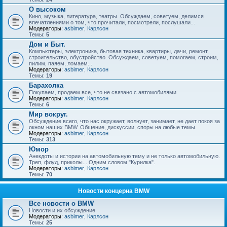
О высоком
Кино, музыка, литература, театры. Обсуждаем, советуем, делимся
впечатлениями о том, что прочитали, посмотрели, послушали...
Модераторы:
asbimer
,
Карлсон
Темы:
5
Дом и Быт.
Компьютеры, электроника, бытовая техника, квартиры, дачи, ремонт,
строительство, обустройство. Обсуждаем, советуем, помогаем, строим,
пилим, паяем, ломаем...
Модераторы:
asbimer
,
Карлсон
Темы:
19
Барахолка
Покупаем, продаем все, что не связано с автомобилями.
Модераторы:
asbimer
,
Карлсон
Темы:
6
Мир вокруг.
Обсуждение всего, что нас окружает, волнует, занимает, не дает покоя за
окном наших BMW. Общение, дискуссии, споры на любые темы.
Модераторы:
asbimer
,
Карлсон
Темы:
313
Юмор
Анекдоты и истории на автомобильную тему и не только автомобильную.
Треп, флуд, приколы... Одним словом "Курилка".
Модераторы:
asbimer
,
Карлсон
Темы:
70
Новости концерна BMW
Все новости о BMW
Новости и их обсуждение
Модераторы:
asbimer
,
Карлсон
Темы:
25