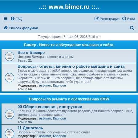
..:: www.bimer.ru ::..
FAQ
Регистрация
Вход
П
Список форумов
о
Текущее время: Чт авг 06, 2026 7:16 pm
и
Бимер - Новости и обсуждение магазина и сайта.
с
Все о Бимере
История Бимера, новости и анонсы
к
Темы:
21
Вопросы - ответы, мнения о работе магазина и сайта
Здесь можно задать любой вопрос сотрудникам и владельцам магазина
или высказать свое мнение или пожелание о работе магазина и сайта.
Обратите ВНИМАНИЕ, что вопросы, не совпадающие с тематикой
форума, будут переноситься, либо удаляться!
Модераторы:
asbimer
,
Карлсон
Темы:
64
Вопросы по ремонту и обслуживанию BMW
00 Общие сведения, инструкции
Если Вы не нашли соответствующего раздела для Вашего вопроса ниже,
можете задать вопрос здесь...
Модераторы:
asbimer
,
Карлсон
Темы:
94
11 Двигатель
Вопросы - ответы, обсуждение статей с сайта.
Модераторы:
asbimer
,
Карлсон