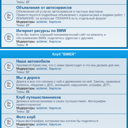
Темы:
27
Объявления от автосервисов
Объявления об услугах автосервисов и частных мастеров.
Приветствуются подробные объявления с нормачасами и видами работ. !
ВНИМАНИЕ: по вопросам ТЮНИНГА есть отдельный форум!
Модераторы:
asbimer
,
Карлсон
Темы:
27
Интернет ресурсы по BMW
Если Вы знаете хороший некоммерческий сайт по ремонту и
обслуживанию BMW, поделитесь адресом с другими.
Модераторы:
asbimer
,
Карлсон
Темы:
9
Клуб "BIMER"
Наши автомобили
Хвалимся! Какие они, что с ними происходит и что мы делаем для них.
Модераторы:
asbimer
,
Карлсон
Темы:
57
Мы и дорога
Дорога и все что связано с ней и движением по ней. Законы, правовые
вопросы, общение с ДПС, милицией, нарушения, штрафы, ДТП...
Модераторы:
asbimer
,
Карлсон
Темы:
66
Клуб путешественников
Делимся впечатлениями о своих путешествиях. Фотографии
приветствуются!
Модераторы:
asbimer
,
Карлсон
Темы:
32
Фото клуб
Наши фотографии, которыми мы хотели бы поделиться
Модераторы:
asbimer
,
Карлсон
Темы:
24