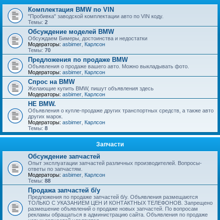
Комплектация BMW по VIN
"Пробивка" заводской комплектации авто по VIN коду.
Темы:
2
Обсуждение моделей BMW
Обсуждаем Бимеры, достоинства и недостатки
Модераторы:
asbimer
,
Карлсон
Темы:
70
Предложения по продаже BMW
Объявления о продаже вашего авто. Можно выкладывать фото.
Модераторы:
asbimer
,
Карлсон
Спрос на BMW
Желающие купить BMW, пишут объявления здесь
Модераторы:
asbimer
,
Карлсон
НЕ BMW.
Объявления о купле-продаже других транспортных средств, а также авто
других марок.
Модераторы:
asbimer
,
Карлсон
Темы:
8
Запчасти
Обсуждение запчастей
Опыт эксплуатации запчастей различных производителей. Вопросы-
ответы по запчастям.
Модераторы:
asbimer
,
Карлсон
Темы:
88
Продажа запчастей б/у
Предложения по продаже запчастей б/у. Объявления размещаются
ТОЛЬКО С УКАЗАНИЕМ ЦЕН И КОНТАКТНЫХ ТЕЛЕФОНОВ. Запрещено
размешение объявлений о продаже новых запчастей. По вопросам
рекламы обращаться в администрацию сайта. Объявления по продаже