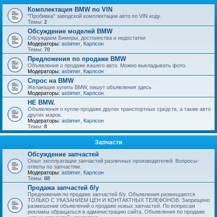
Комплектация BMW по VIN
"Пробивка" заводской комплектации авто по VIN коду.
Темы:
2
Обсуждение моделей BMW
Обсуждаем Бимеры, достоинства и недостатки
Модераторы:
asbimer
,
Карлсон
Темы:
70
Предложения по продаже BMW
Объявления о продаже вашего авто. Можно выкладывать фото.
Модераторы:
asbimer
,
Карлсон
Спрос на BMW
Желающие купить BMW, пишут объявления здесь
Модераторы:
asbimer
,
Карлсон
НЕ BMW.
Объявления о купле-продаже других транспортных средств, а также авто
других марок.
Модераторы:
asbimer
,
Карлсон
Темы:
8
Запчасти
Обсуждение запчастей
Опыт эксплуатации запчастей различных производителей. Вопросы-
ответы по запчастям.
Модераторы:
asbimer
,
Карлсон
Темы:
88
Продажа запчастей б/у
Предложения по продаже запчастей б/у. Объявления размещаются
ТОЛЬКО С УКАЗАНИЕМ ЦЕН И КОНТАКТНЫХ ТЕЛЕФОНОВ. Запрещено
размешение объявлений о продаже новых запчастей. По вопросам
рекламы обращаться в администрацию сайта. Объявления по продаже