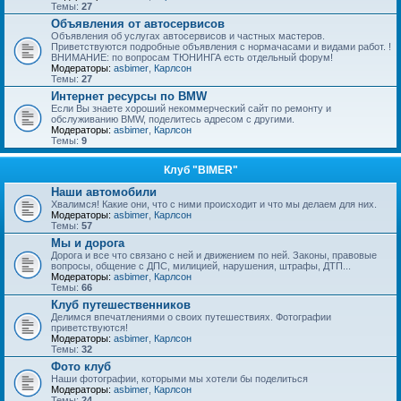
Темы:
27
Объявления от автосервисов
Объявления об услугах автосервисов и частных мастеров.
Приветствуются подробные объявления с нормачасами и видами работ. !
ВНИМАНИЕ: по вопросам ТЮНИНГА есть отдельный форум!
Модераторы:
asbimer
,
Карлсон
Темы:
27
Интернет ресурсы по BMW
Если Вы знаете хороший некоммерческий сайт по ремонту и
обслуживанию BMW, поделитесь адресом с другими.
Модераторы:
asbimer
,
Карлсон
Темы:
9
Клуб "BIMER"
Наши автомобили
Хвалимся! Какие они, что с ними происходит и что мы делаем для них.
Модераторы:
asbimer
,
Карлсон
Темы:
57
Мы и дорога
Дорога и все что связано с ней и движением по ней. Законы, правовые
вопросы, общение с ДПС, милицией, нарушения, штрафы, ДТП...
Модераторы:
asbimer
,
Карлсон
Темы:
66
Клуб путешественников
Делимся впечатлениями о своих путешествиях. Фотографии
приветствуются!
Модераторы:
asbimer
,
Карлсон
Темы:
32
Фото клуб
Наши фотографии, которыми мы хотели бы поделиться
Модераторы:
asbimer
,
Карлсон
Темы:
24