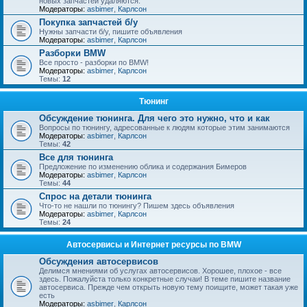
новых запчастей удаляются.
Модераторы:
asbimer
,
Карлсон
Покупка запчастей б/у
Нужны запчасти б/у, пишите объявления
Модераторы:
asbimer
,
Карлсон
Разборки BMW
Все просто - разборки по BMW!
Модераторы:
asbimer
,
Карлсон
Темы:
12
Тюнинг
Обсуждение тюнинга. Для чего это нужно, что и как
Вопросы по тюнингу, адресованные к людям которые этим занимаются
Модераторы:
asbimer
,
Карлсон
Темы:
42
Все для тюнинга
Предложение по изменению облика и содержания Бимеров
Модераторы:
asbimer
,
Карлсон
Темы:
44
Спрос на детали тюнинга
Что-то не нашли по тюнингу? Пишем здесь объявления
Модераторы:
asbimer
,
Карлсон
Темы:
24
Автосервисы и Интернет ресурсы по BMW
Обсуждения автосервисов
Делимся мнениями об услугах автосервисов. Хорошее, плохое - все
здесь. Пожалуйста только конкретные случаи! В теме пишите название
автосервиса. Прежде чем открыть новую тему поищите, может такая уже
есть
Модераторы:
asbimer
,
Карлсон