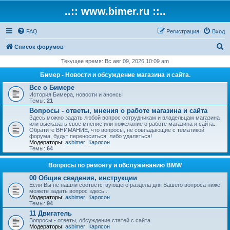
..:: www.bimer.ru ::..
FAQ
Регистрация
Вход
П
Список форумов
о
Текущее время: Вс авг 09, 2026 10:09 am
и
Бимер - Новости и обсуждение магазина и сайта.
с
Все о Бимере
История Бимера, новости и анонсы
к
Темы:
21
Вопросы - ответы, мнения о работе магазина и сайта
Здесь можно задать любой вопрос сотрудникам и владельцам магазина
или высказать свое мнение или пожелание о работе магазина и сайта.
Обратите ВНИМАНИЕ, что вопросы, не совпадающие с тематикой
форума, будут переноситься, либо удаляться!
Модераторы:
asbimer
,
Карлсон
Темы:
64
Вопросы по ремонту и обслуживанию BMW
00 Общие сведения, инструкции
Если Вы не нашли соответствующего раздела для Вашего вопроса ниже,
можете задать вопрос здесь...
Модераторы:
asbimer
,
Карлсон
Темы:
94
11 Двигатель
Вопросы - ответы, обсуждение статей с сайта.
Модераторы:
asbimer
,
Карлсон