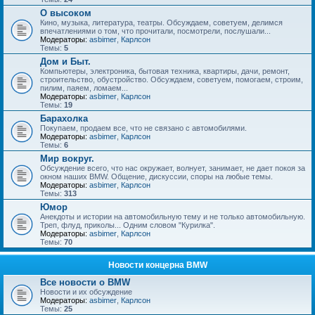
О высоком
Кино, музыка, литература, театры. Обсуждаем, советуем, делимся
впечатлениями о том, что прочитали, посмотрели, послушали...
Модераторы:
asbimer
,
Карлсон
Темы:
5
Дом и Быт.
Компьютеры, электроника, бытовая техника, квартиры, дачи, ремонт,
строительство, обустройство. Обсуждаем, советуем, помогаем, строим,
пилим, паяем, ломаем...
Модераторы:
asbimer
,
Карлсон
Темы:
19
Барахолка
Покупаем, продаем все, что не связано с автомобилями.
Модераторы:
asbimer
,
Карлсон
Темы:
6
Мир вокруг.
Обсуждение всего, что нас окружает, волнует, занимает, не дает покоя за
окном наших BMW. Общение, дискуссии, споры на любые темы.
Модераторы:
asbimer
,
Карлсон
Темы:
313
Юмор
Анекдоты и истории на автомобильную тему и не только автомобильную.
Треп, флуд, приколы... Одним словом "Курилка".
Модераторы:
asbimer
,
Карлсон
Темы:
70
Новости концерна BMW
Все новости о BMW
Новости и их обсуждение
Модераторы:
asbimer
,
Карлсон
Темы:
25