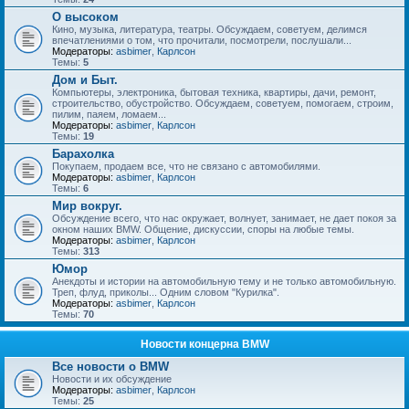
О высоком
Кино, музыка, литература, театры. Обсуждаем, советуем, делимся
впечатлениями о том, что прочитали, посмотрели, послушали...
Модераторы:
asbimer
,
Карлсон
Темы:
5
Дом и Быт.
Компьютеры, электроника, бытовая техника, квартиры, дачи, ремонт,
строительство, обустройство. Обсуждаем, советуем, помогаем, строим,
пилим, паяем, ломаем...
Модераторы:
asbimer
,
Карлсон
Темы:
19
Барахолка
Покупаем, продаем все, что не связано с автомобилями.
Модераторы:
asbimer
,
Карлсон
Темы:
6
Мир вокруг.
Обсуждение всего, что нас окружает, волнует, занимает, не дает покоя за
окном наших BMW. Общение, дискуссии, споры на любые темы.
Модераторы:
asbimer
,
Карлсон
Темы:
313
Юмор
Анекдоты и истории на автомобильную тему и не только автомобильную.
Треп, флуд, приколы... Одним словом "Курилка".
Модераторы:
asbimer
,
Карлсон
Темы:
70
Новости концерна BMW
Все новости о BMW
Новости и их обсуждение
Модераторы:
asbimer
,
Карлсон
Темы:
25