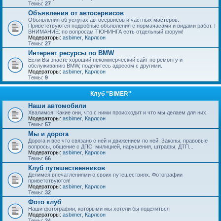
Темы:
27
Объявления от автосервисов
Объявления об услугах автосервисов и частных мастеров.
Приветствуются подробные объявления с нормачасами и видами работ. !
ВНИМАНИЕ: по вопросам ТЮНИНГА есть отдельный форум!
Модераторы:
asbimer
,
Карлсон
Темы:
27
Интернет ресурсы по BMW
Если Вы знаете хороший некоммерческий сайт по ремонту и
обслуживанию BMW, поделитесь адресом с другими.
Модераторы:
asbimer
,
Карлсон
Темы:
9
Клуб "BIMER"
Наши автомобили
Хвалимся! Какие они, что с ними происходит и что мы делаем для них.
Модераторы:
asbimer
,
Карлсон
Темы:
57
Мы и дорога
Дорога и все что связано с ней и движением по ней. Законы, правовые
вопросы, общение с ДПС, милицией, нарушения, штрафы, ДТП...
Модераторы:
asbimer
,
Карлсон
Темы:
66
Клуб путешественников
Делимся впечатлениями о своих путешествиях. Фотографии
приветствуются!
Модераторы:
asbimer
,
Карлсон
Темы:
32
Фото клуб
Наши фотографии, которыми мы хотели бы поделиться
Модераторы:
asbimer
,
Карлсон
Темы:
24