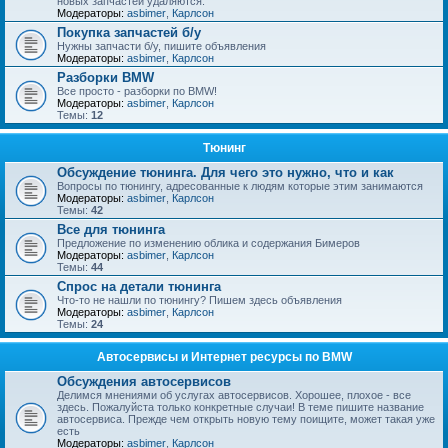
новых запчастей удаляются.
Модераторы:
asbimer
,
Карлсон
Покупка запчастей б/у
Нужны запчасти б/у, пишите объявления
Модераторы:
asbimer
,
Карлсон
Разборки BMW
Все просто - разборки по BMW!
Модераторы:
asbimer
,
Карлсон
Темы:
12
Тюнинг
Обсуждение тюнинга. Для чего это нужно, что и как
Вопросы по тюнингу, адресованные к людям которые этим занимаются
Модераторы:
asbimer
,
Карлсон
Темы:
42
Все для тюнинга
Предложение по изменению облика и содержания Бимеров
Модераторы:
asbimer
,
Карлсон
Темы:
44
Спрос на детали тюнинга
Что-то не нашли по тюнингу? Пишем здесь объявления
Модераторы:
asbimer
,
Карлсон
Темы:
24
Автосервисы и Интернет ресурсы по BMW
Обсуждения автосервисов
Делимся мнениями об услугах автосервисов. Хорошее, плохое - все
здесь. Пожалуйста только конкретные случаи! В теме пишите название
автосервиса. Прежде чем открыть новую тему поищите, может такая уже
есть
Модераторы:
asbimer
,
Карлсон