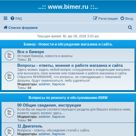
..:: www.bimer.ru ::..
FAQ
Регистрация
Вход
П
Список форумов
о
Текущее время: Вс авг 09, 2026 3:03 am
и
Бимер - Новости и обсуждение магазина и сайта.
с
Все о Бимере
История Бимера, новости и анонсы
к
Темы:
21
Вопросы - ответы, мнения о работе магазина и сайта
Здесь можно задать любой вопрос сотрудникам и владельцам магазина
или высказать свое мнение или пожелание о работе магазина и сайта.
Обратите ВНИМАНИЕ, что вопросы, не совпадающие с тематикой
форума, будут переноситься, либо удаляться!
Модераторы:
asbimer
,
Карлсон
Темы:
64
Вопросы по ремонту и обслуживанию BMW
00 Общие сведения, инструкции
Если Вы не нашли соответствующего раздела для Вашего вопроса ниже,
можете задать вопрос здесь...
Модераторы:
asbimer
,
Карлсон
Темы:
94
11 Двигатель
Вопросы - ответы, обсуждение статей с сайта.
Модераторы:
asbimer
,
Карлсон