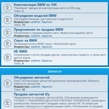
Комплектация BMW по VIN
"Пробивка" заводской комплектации авто по VIN коду.
Темы:
2
Обсуждение моделей BMW
Обсуждаем Бимеры, достоинства и недостатки
Модераторы:
asbimer
,
Карлсон
Темы:
70
Предложения по продаже BMW
Объявления о продаже вашего авто. Можно выкладывать фото.
Модераторы:
asbimer
,
Карлсон
Спрос на BMW
Желающие купить BMW, пишут объявления здесь
Модераторы:
asbimer
,
Карлсон
НЕ BMW.
Объявления о купле-продаже других транспортных средств, а также авто
других марок.
Модераторы:
asbimer
,
Карлсон
Темы:
8
Запчасти
Обсуждение запчастей
Опыт эксплуатации запчастей различных производителей. Вопросы-
ответы по запчастям.
Модераторы:
asbimer
,
Карлсон
Темы:
88
Продажа запчастей б/у
Предложения по продаже запчастей б/у. Объявления размещаются
ТОЛЬКО С УКАЗАНИЕМ ЦЕН И КОНТАКТНЫХ ТЕЛЕФОНОВ. Запрещено
размешение объявлений о продаже новых запчастей. По вопросам
рекламы обращаться в администрацию сайта. Объявления по продаже