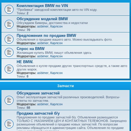
Комплектация BMW по VIN
"Пробивка" заводской комплектации авто по VIN коду.
Темы:
2
Обсуждение моделей BMW
Обсуждаем Бимеры, достоинства и недостатки
Модераторы:
asbimer
,
Карлсон
Темы:
70
Предложения по продаже BMW
Объявления о продаже вашего авто. Можно выкладывать фото.
Модераторы:
asbimer
,
Карлсон
Спрос на BMW
Желающие купить BMW, пишут объявления здесь
Модераторы:
asbimer
,
Карлсон
НЕ BMW.
Объявления о купле-продаже других транспортных средств, а также авто
других марок.
Модераторы:
asbimer
,
Карлсон
Темы:
8
Запчасти
Обсуждение запчастей
Опыт эксплуатации запчастей различных производителей. Вопросы-
ответы по запчастям.
Модераторы:
asbimer
,
Карлсон
Темы:
88
Продажа запчастей б/у
Предложения по продаже запчастей б/у. Объявления размещаются
ТОЛЬКО С УКАЗАНИЕМ ЦЕН И КОНТАКТНЫХ ТЕЛЕФОНОВ. Запрещено
размешение объявлений о продаже новых запчастей. По вопросам
рекламы обращаться в администрацию сайта. Объявления по продаже