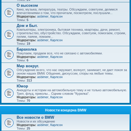
О высоком
Кино, музыка, литература, театры. Обсуждаем, советуем, делимся
впечатлениями о том, что прочитали, посмотрели, послушали...
Модераторы:
asbimer
,
Карлсон
Темы:
5
Дом и Быт.
Компьютеры, электроника, бытовая техника, квартиры, дачи, ремонт,
строительство, обустройство. Обсуждаем, советуем, помогаем, строим,
пилим, паяем, ломаем...
Модераторы:
asbimer
,
Карлсон
Темы:
19
Барахолка
Покупаем, продаем все, что не связано с автомобилями.
Модераторы:
asbimer
,
Карлсон
Темы:
6
Мир вокруг.
Обсуждение всего, что нас окружает, волнует, занимает, не дает покоя за
окном наших BMW. Общение, дискуссии, споры на любые темы.
Модераторы:
asbimer
,
Карлсон
Темы:
313
Юмор
Анекдоты и истории на автомобильную тему и не только автомобильную.
Треп, флуд, приколы... Одним словом "Курилка".
Модераторы:
asbimer
,
Карлсон
Темы:
70
Новости концерна BMW
Все новости о BMW
Новости и их обсуждение
Модераторы:
asbimer
,
Карлсон
Темы:
25