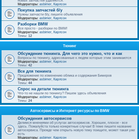
новых запчастей удаляются.
Модераторы:
asbimer
,
Карлсон
Покупка запчастей б/у
Нужны запчасти б/у, пишите объявления
Модераторы:
asbimer
,
Карлсон
Разборки BMW
Все просто - разборки по BMW!
Модераторы:
asbimer
,
Карлсон
Темы:
12
Тюнинг
Обсуждение тюнинга. Для чего это нужно, что и как
Вопросы по тюнингу, адресованные к людям которые этим занимаются
Модераторы:
asbimer
,
Карлсон
Темы:
42
Все для тюнинга
Предложение по изменению облика и содержания Бимеров
Модераторы:
asbimer
,
Карлсон
Темы:
44
Спрос на детали тюнинга
Что-то не нашли по тюнингу? Пишем здесь объявления
Модераторы:
asbimer
,
Карлсон
Темы:
24
Автосервисы и Интернет ресурсы по BMW
Обсуждения автосервисов
Делимся мнениями об услугах автосервисов. Хорошее, плохое - все
здесь. Пожалуйста только конкретные случаи! В теме пишите название
автосервиса. Прежде чем открыть новую тему поищите, может такая уже
есть
Модераторы:
asbimer
,
Карлсон