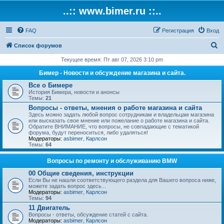
..:: www.bimer.ru ::..
FAQ
Регистрация
Вход
П
Список форумов
о
Текущее время: Пт авг 07, 2026 3:10 pm
и
Бимер - Новости и обсуждение магазина и сайта.
с
Все о Бимере
История Бимера, новости и анонсы
к
Темы:
21
Вопросы - ответы, мнения о работе магазина и сайта
Здесь можно задать любой вопрос сотрудникам и владельцам магазина
или высказать свое мнение или пожелание о работе магазина и сайта.
Обратите ВНИМАНИЕ, что вопросы, не совпадающие с тематикой
форума, будут переноситься, либо удаляться!
Модераторы:
asbimer
,
Карлсон
Темы:
64
Вопросы по ремонту и обслуживанию BMW
00 Общие сведения, инструкции
Если Вы не нашли соответствующего раздела для Вашего вопроса ниже,
можете задать вопрос здесь...
Модераторы:
asbimer
,
Карлсон
Темы:
94
11 Двигатель
Вопросы - ответы, обсуждение статей с сайта.
Модераторы:
asbimer
,
Карлсон