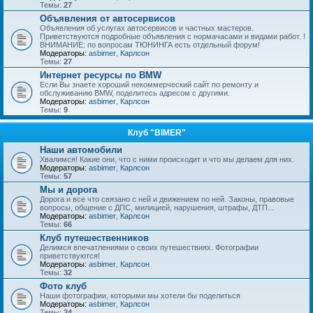
Темы:
27
Объявления от автосервисов
Объявления об услугах автосервисов и частных мастеров.
Приветствуются подробные объявления с нормачасами и видами работ. !
ВНИМАНИЕ: по вопросам ТЮНИНГА есть отдельный форум!
Модераторы:
asbimer
,
Карлсон
Темы:
27
Интернет ресурсы по BMW
Если Вы знаете хороший некоммерческий сайт по ремонту и
обслуживанию BMW, поделитесь адресом с другими.
Модераторы:
asbimer
,
Карлсон
Темы:
9
Клуб "BIMER"
Наши автомобили
Хвалимся! Какие они, что с ними происходит и что мы делаем для них.
Модераторы:
asbimer
,
Карлсон
Темы:
57
Мы и дорога
Дорога и все что связано с ней и движением по ней. Законы, правовые
вопросы, общение с ДПС, милицией, нарушения, штрафы, ДТП...
Модераторы:
asbimer
,
Карлсон
Темы:
66
Клуб путешественников
Делимся впечатлениями о своих путешествиях. Фотографии
приветствуются!
Модераторы:
asbimer
,
Карлсон
Темы:
32
Фото клуб
Наши фотографии, которыми мы хотели бы поделиться
Модераторы:
asbimer
,
Карлсон
Темы:
24