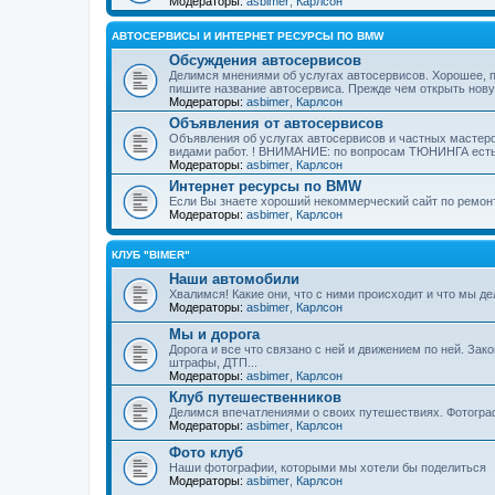
Модераторы:
asbimer
,
Карлсон
АВТОСЕРВИСЫ И ИНТЕРНЕТ РЕСУРСЫ ПО BMW
Обсуждения автосервисов
Делимся мнениями об услугах автосервисов. Хорошее, пл
пишите название автосервиса. Прежде чем открыть нову
Модераторы:
asbimer
,
Карлсон
Объявления от автосервисов
Объявления об услугах автосервисов и частных мастер
видами работ. ! ВНИМАНИЕ: по вопросам ТЮНИНГА ест
Модераторы:
asbimer
,
Карлсон
Интернет ресурсы по BMW
Если Вы знаете хороший некоммерческий сайт по ремон
Модераторы:
asbimer
,
Карлсон
КЛУБ "BIMER"
Наши автомобили
Хвалимся! Какие они, что с ними происходит и что мы де
Модераторы:
asbimer
,
Карлсон
Мы и дорога
Дорога и все что связано с ней и движением по ней. За
штрафы, ДТП...
Модераторы:
asbimer
,
Карлсон
Клуб путешественников
Делимся впечатлениями о своих путешествиях. Фотогра
Модераторы:
asbimer
,
Карлсон
Фото клуб
Наши фотографии, которыми мы хотели бы поделиться
Модераторы:
asbimer
,
Карлсон