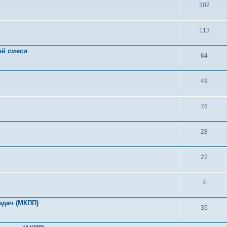
302
113
ей смеси
64
49
78
28
22
4
едач (МКПП)
35