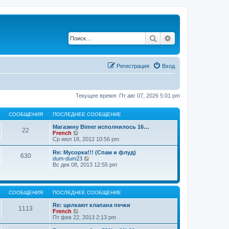
Поиск
Расширенный по
Регистрация
Вход
Текущее время: Пт авг 07, 2026 5:01 pm
СООБЩЕНИЯ
ПОСЛЕДНЕЕ СООБЩЕНИЕ
Магазину Bimer исполнилось 16…
22
П
French
е
Ср июл 18, 2012 10:56 pm
р
е
Re: Мусорка!!! (Спам и флуд)
630
й
П
dum-dum23
т
е
Вс дек 08, 2013 12:55 pm
и
р
к
е
п
й
о
т
СООБЩЕНИЯ
ПОСЛЕДНЕЕ СООБЩЕНИЕ
с
и
л
к
Re: щелкают клапана печки
е
п
1113
П
French
д
о
е
Пт фев 22, 2013 2:13 pm
н
с
р
е
л