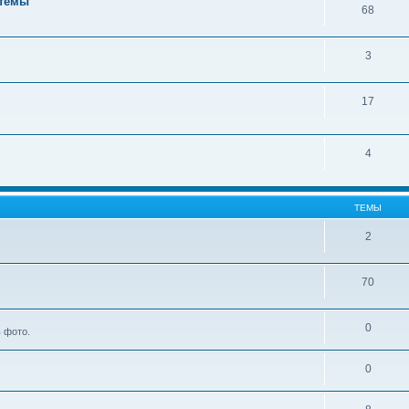
стемы
68
3
17
4
ТЕМЫ
2
70
0
 фото.
0