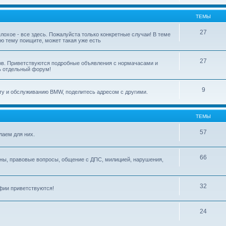
ТЕМЫ
27
охое - все здесь. Пожалуйста только конкретные случаи! В теме
ю тему поищите, может такая уже есть
27
ов. Приветствуются подробные объявления с нормачасами и
ь отдельный форум!
9
ту и обслуживанию BMW, поделитесь адресом с другими.
ТЕМЫ
57
лаем для них.
66
коны, правовые вопросы, общение с ДПС, милицией, нарушения,
32
фии приветствуются!
24