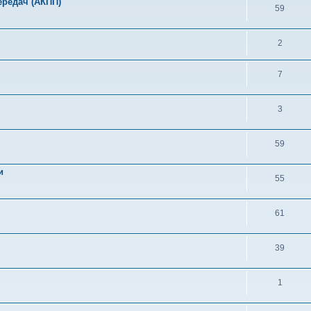
ередач (АКПП)
59
2
7
3
59
и
55
61
39
1