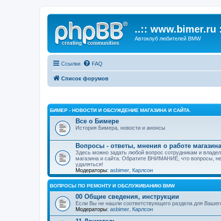
..:: www.bimer.ru :
Автоклуб любителей BMW
Ссылки
FAQ
Список форумов
БИМЕР - НОВОСТИ И ОБСУЖДЕНИЕ МАГАЗИНА И САЙТА.
Все о Бимере
История Бимера, новости и анонсы
Вопросы - ответы, мнения о работе магазина
Здесь можно задать любой вопрос сотрудникам и владел
магазина и сайта. Обратите ВНИМАНИЕ, что вопросы, не
удаляться!
Модераторы:
asbimer
,
Карлсон
ВОПРОСЫ ПО РЕМОНТУ И ОБСЛУЖИВАНИЮ BMW
00 Общие сведения, инструкции
Если Вы не нашли соответствующего раздела для Вашего 
Модераторы:
asbimer
,
Карлсон