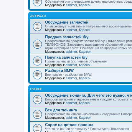
Объявления о купле-продаже других транспортных средст
Модераторы:
asbimer
,
Карлсон
ЗАПЧАСТИ
Обсуждение запчастей
Опыт эксплуатации запчастей различных производителей
Модераторы:
asbimer
,
Карлсон
Продажа запчастей б/у
Предложения по продаже запчастей б/у. Объявления
ТЕЛЕФОНОВ. Запрещено размешение объявлений о прод
администрацию сайта. Объявления по продаже новых за
Модераторы:
asbimer
,
Карлсон
Покупка запчастей б/у
Нужны запчасти б/у, пишите объявления
Модераторы:
asbimer
,
Карлсон
Разборки BMW
Все просто - разборки по BMW!
Модераторы:
asbimer
,
Карлсон
ТЮНИНГ
Обсуждение тюнинга. Для чего это нужно, чт
Вопросы по тюнингу, адресованные к людям которые эт
Модераторы:
asbimer
,
Карлсон
Все для тюнинга
Предложение по изменению облика и содержания Бимер
Модераторы:
asbimer
,
Карлсон
Спрос на детали тюнинга
Что-то не нашли по тюнингу? Пишем здесь объявления