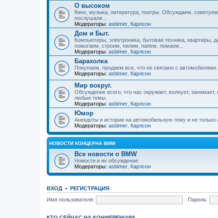
О высоком
Кино, музыка, литература, театры. Обсуждаем, советуем
послушали...
Модераторы:
asbimer
,
Карлсон
Дом и Быт.
Компьютеры, электроника, бытовая техника, квартиры, д
помогаем, строим, пилим, паяем, ломаем...
Модераторы:
asbimer
,
Карлсон
Барахолка
Покупаем, продаем все, что не связано с автомобилями.
Модераторы:
asbimer
,
Карлсон
Мир вокруг.
Обсуждение всего, что нас окружает, волнует, занимает
любые темы.
Модераторы:
asbimer
,
Карлсон
Юмор
Анекдоты и истории на автомобильную тему и не только 
Модераторы:
asbimer
,
Карлсон
НОВОСТИ КОНЦЕРНА BMW
Все новости о BMW
Новости и их обсуждение
Модераторы:
asbimer
,
Карлсон
ВХОД
•
РЕГИСТРАЦИЯ
Имя пользователя:
Пароль:
КТО СЕЙЧАС НА КОНФЕРЕНЦИИ