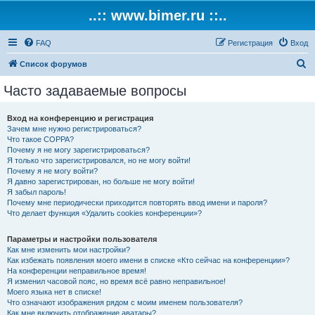
..:: www.bimer.ru ::..
FAQ
Регистрация
Вход
П
Список форумов
о
Часто задаваемые вопросы
и
с
Вход на конференцию и регистрация
Зачем мне нужно регистрироваться?
к
Что такое COPPA?
Почему я не могу зарегистрироваться?
Я только что зарегистрировался, но не могу войти!
Почему я не могу войти?
Я давно зарегистрирован, но больше не могу войти!
Я забыл пароль!
Почему мне периодически приходится повторять ввод имени и пароля?
Что делает функция «Удалить cookies конференции»?
Параметры и настройки пользователя
Как мне изменить мои настройки?
Как избежать появления моего имени в списке «Кто сейчас на конференции»?
На конференции неправильное время!
Я изменил часовой пояс, но время всё равно неправильное!
Моего языка нет в списке!
Что означают изображения рядом с моим именем пользователя?
Как мне включить отображение аватары?