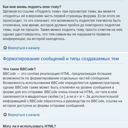
Как мне вновь поднять мою тему?
Щёлкнув по ссылке «Поднять тему» при просмотре темы, вы можете
«поднять» её в верхнюю часть первой страницы форума. Если этого не
происходит, то это означает, что возможность поднятия тем могла быть
отключена, или время, которое должно пройти до повторного поднятия
темы, ещё не прошло. Также можно поднять тему, просто ответив на неё,
однако удостоверьтесь, что тем самым вы не нарушаете правила
конференции, на которой находитесь.
Вернуться к началу
Форматирование сообщений и типы создаваемых тем
Что такое BBCode?
BBCode — это особая реализация HTML, предлагающая большие
возможности по форматированию отдельных частей сообщения.
Возможность использования BBCode определяется администратором,
однако BBCode также может быть отключён на уровне сообщения в
форме для его отправки. BBCode очень похож на HTML, но теги в нём
заключаются в квадратные скобки [ и ], а не в < и >. За дополнительной
информацией о BBCode обратитесь к руководству по BBCode, ссылка на
которое доступна из формы отправки сообщений.
Вернуться к началу
Могу ли я использовать HTML?