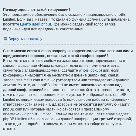
Почему здесь нет такой-то функции?
Это программное обеспечение было создано и лицензировано phpBB
Limited. Если вы считаете, что какая-то функция должна быть добавлена,
посетите
Центр идей phpBB
, где можно отдать свой голос за уже
поданные идеи или предложить собственные.
Вернуться к началу
С кем можно связаться по вопросу некорректного использования и/или
юридических вопросов, связанных с этой конференцией?
Вы можете связаться с любым из администраторов, перечисленных в
списке на странице «Наша команда». Если вы не получили ответа,
свяжитесь с владельцем домена (сделайте
whois lookup
) или, если
конференция находится на бесплатном домене (например, chat.ru,
Yahoo!, free.fr, f2s.com и т. п.), с руководством или техподдержкой данного
домена. Учтите, что phpBB Limited
не имеет никакого контроля над
данной конференцией
и не может нести никакой ответственности за то,
кем и как данная конференция используется. Не обращайтесь к phpBB
Limited по юридическим вопросам (о приостановке работы конференции,
ответственности за неё и т. д.), которые
не относятся напрямую
к сайту
phpBB.com или которые частично относятся к программному
обеспечению phpBB Limited. Если же вы всё-таки пошлёте email в адрес
phpBB Limited об использовании данной конференции
третьей стороной
,
то не ждите подробного письма, или вы можете вообще не получить
ответа.