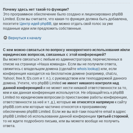
Почему здесь нет такой-то функции?
Это программное обеспечение было создано и лицензировано phpBB
Limited. Если вы считаете, что какая-то функция должна быть добавлена,
посетите
Центр идей phpBB
, где можно отдать свой голос за уже
поданные идеи или предложить собственные.
Вернуться к началу
С кем можно связаться по вопросу некорректного использования и/или
юридических вопросов, связанных с этой конференцией?
Вы можете связаться с любым из администраторов, перечисленных в
списке на странице «Наша команда». Если вы не получили ответа,
свяжитесь с владельцем домена (сделайте
whois lookup
) или, если
конференция находится на бесплатном домене (например, chat.ru,
Yahoo!, free.fr, f2s.com и т. п.), с руководством или техподдержкой данного
домена. Учтите, что phpBB Limited
не имеет никакого контроля над
данной конференцией
и не может нести никакой ответственности за то,
кем и как данная конференция используется. Не обращайтесь к phpBB
Limited по юридическим вопросам (о приостановке работы конференции,
ответственности за неё и т. д.), которые
не относятся напрямую
к сайту
phpBB.com или которые частично относятся к программному
обеспечению phpBB Limited. Если же вы всё-таки пошлёте email в адрес
phpBB Limited об использовании данной конференции
третьей стороной
,
то не ждите подробного письма, или вы можете вообще не получить
ответа.