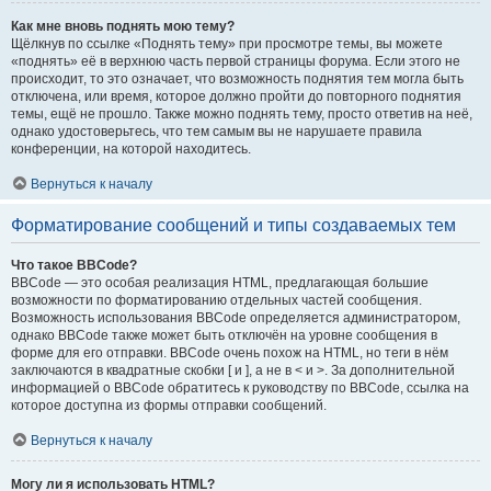
Как мне вновь поднять мою тему?
Щёлкнув по ссылке «Поднять тему» при просмотре темы, вы можете
«поднять» её в верхнюю часть первой страницы форума. Если этого не
происходит, то это означает, что возможность поднятия тем могла быть
отключена, или время, которое должно пройти до повторного поднятия
темы, ещё не прошло. Также можно поднять тему, просто ответив на неё,
однако удостоверьтесь, что тем самым вы не нарушаете правила
конференции, на которой находитесь.
Вернуться к началу
Форматирование сообщений и типы создаваемых тем
Что такое BBCode?
BBCode — это особая реализация HTML, предлагающая большие
возможности по форматированию отдельных частей сообщения.
Возможность использования BBCode определяется администратором,
однако BBCode также может быть отключён на уровне сообщения в
форме для его отправки. BBCode очень похож на HTML, но теги в нём
заключаются в квадратные скобки [ и ], а не в < и >. За дополнительной
информацией о BBCode обратитесь к руководству по BBCode, ссылка на
которое доступна из формы отправки сообщений.
Вернуться к началу
Могу ли я использовать HTML?