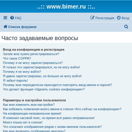
..:: www.bimer.ru ::..
FAQ
Регистрация
Вход
П
Список форумов
о
Часто задаваемые вопросы
и
с
Вход на конференцию и регистрация
Зачем мне нужно регистрироваться?
к
Что такое COPPA?
Почему я не могу зарегистрироваться?
Я только что зарегистрировался, но не могу войти!
Почему я не могу войти?
Я давно зарегистрирован, но больше не могу войти!
Я забыл пароль!
Почему мне периодически приходится повторять ввод имени и пароля?
Что делает функция «Удалить cookies конференции»?
Параметры и настройки пользователя
Как мне изменить мои настройки?
Как избежать появления моего имени в списке «Кто сейчас на конференции»?
На конференции неправильное время!
Я изменил часовой пояс, но время всё равно неправильное!
Моего языка нет в списке!
Что означают изображения рядом с моим именем пользователя?
Как мне включить отображение аватары?