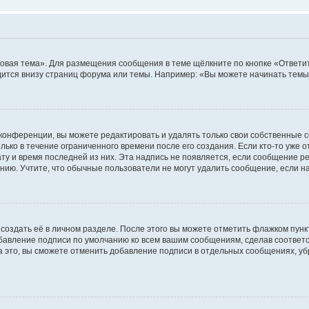
овая тема». Для размещения сообщения в теме щёлкните по кнопке «Ответит
ится внизу страниц форума или темы. Например: «Вы можете начинать темы»
конференции, вы можете редактировать и удалять только свои собственные 
ько в течение ограниченного времени после его создания. Если кто-то уже 
дату и время последней из них. Эта надпись не появляется, если сообщение 
ию. Учтите, что обычные пользователи не могут удалить сообщение, если на 
создать её в личном разделе. После этого вы можете отметить флажком пун
обавление подписи по умолчанию ко всем вашим сообщениям, сделав соотве
а это, вы сможете отменить добавление подписи в отдельных сообщениях, у