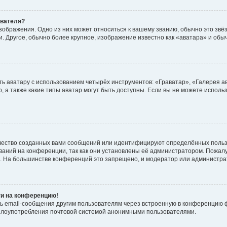
ователя?
зображения. Одно из них может относиться к вашему званию, обычно это звёзд
. Другое, обычно более крупное, изображение известно как «аватара» и обы
ь аватару с использованием четырёх инструментов: «Граватар», «Галерея а
, а также какие типы аватар могут быть доступны. Если вы не можете испол
чество созданных вами сообщений или идентифицируют определённых польз
аний на конференции, так как они установлены её администратором. Пожал
е. На большинстве конференций это запрещено, и модератор или администра
ти на конференцию!
ь email-сообщения другим пользователям через встроенную в конференцию ф
ь злоупотребления почтовой системой анонимными пользователями.