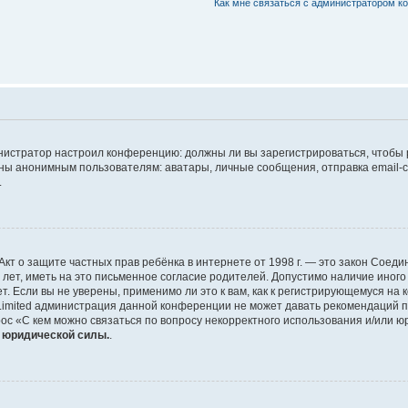
Как мне связаться с администратором 
дминистратор настроил конференцию: должны ли вы зарегистрироваться, чтобы
 анонимным пользователям: аватары, личные сообщения, отправка email-сооб
.
 или Акт о защите частных прав ребёнка в интернете от 1998 г. — это закон Со
т, иметь на это письменное согласие родителей. Допустимо наличие иного
 Если вы не уверены, применимо ли это к вам, как к регистрирующемуся на 
Limited администрация данной конференции не может давать рекомендаций 
ос «С кем можно связаться по вопросу некорректного использования и/или ю
т юридической силы.
.