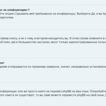
час на конференции»?
дёте опцию
Скрывать моё пребывание на конференции
. Выберите
Да
, и вы 
зователем.
вому поясу, а не к тому, в котором находитесь вы. В этом случае измените в 
овой пояс, как и большинство настроек, могут только зарегистрированные пол
ое!
о время отображается по-прежнему неверное, значит, неправильно установле
онференции, или же просто никто не перевёл phpBB на ваш язык. Попробуйт
вого пакета не существует, то вы сами можете перевести phpBB на свой язы