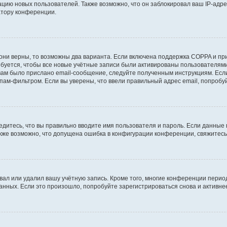
ию новых пользователей. Также возможно, что он заблокировал ваш IP-адре
атору конференции.
они верны, то возможны два варианта. Если включена поддержка COPPA и при 
уется, чтобы все новые учётные записи были активированы пользователями
ам было прислано email-сообщение, следуйте полученным инструкциям. Если
пам-фильтром. Если вы уверены, что ввели правильный адрес email, попробу
едитесь, что вы правильно вводите имя пользователя и пароль. Если данные
Также возможно, что допущена ошибка в конфигурации конференции, свяжитес
вал или удалил вашу учётную запись. Кроме того, многие конференции перио
ных. Если это произошло, попробуйте зарегистрироваться снова и активнее 