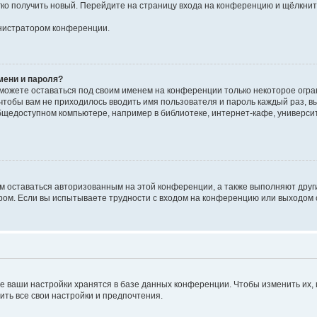
егко получить новый. Перейдите на страницу входа на конференцию и щёлкни
инистратором конференции.
мени и пароля?
сможете оставаться под своим именем на конференции только некоторое огран
 чтобы вам не приходилось вводить имя пользователя и пароль каждый раз, 
щедоступном компьютере, например в библиотеке, интернет-кафе, университе
ам оставаться авторизованным на этой конференции, а также выполняют друг
ом. Если вы испытываете трудности с входом на конференцию или выходом с
е ваши настройки хранятся в базе данных конференции. Чтобы изменить их,
ить все свои настройки и предпочтения.