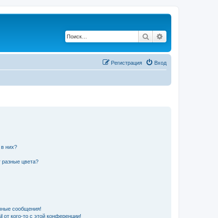
Поиск
Расширенный по
Регистрация
Вход
 в них?
 разные цвета?
чные сообщения!
 от кого-то с этой конференции!