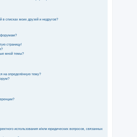
й в списках моих друзей и недругов?
и форумам?
стую страницу!
и?
ные мной темы?
ься на определённую тему?
форум?
ференции?
рректного использования и/или юридических вопросов, связанных