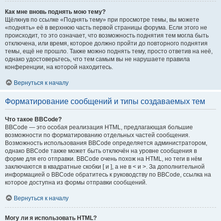
Как мне вновь поднять мою тему?
Щёлкнув по ссылке «Поднять тему» при просмотре темы, вы можете
«поднять» её в верхнюю часть первой страницы форума. Если этого не
происходит, то это означает, что возможность поднятия тем могла быть
отключена, или время, которое должно пройти до повторного поднятия
темы, ещё не прошло. Также можно поднять тему, просто ответив на неё,
однако удостоверьтесь, что тем самым вы не нарушаете правила
конференции, на которой находитесь.
Вернуться к началу
Форматирование сообщений и типы создаваемых тем
Что такое BBCode?
BBCode — это особая реализация HTML, предлагающая большие
возможности по форматированию отдельных частей сообщения.
Возможность использования BBCode определяется администратором,
однако BBCode также может быть отключён на уровне сообщения в
форме для его отправки. BBCode очень похож на HTML, но теги в нём
заключаются в квадратные скобки [ и ], а не в < и >. За дополнительной
информацией о BBCode обратитесь к руководству по BBCode, ссылка на
которое доступна из формы отправки сообщений.
Вернуться к началу
Могу ли я использовать HTML?