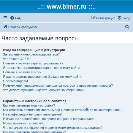
..:: www.bimer.ru ::..
FAQ
Регистрация
Вход
П
Список форумов
о
Часто задаваемые вопросы
и
с
Вход на конференцию и регистрация
Зачем мне нужно регистрироваться?
к
Что такое COPPA?
Почему я не могу зарегистрироваться?
Я только что зарегистрировался, но не могу войти!
Почему я не могу войти?
Я давно зарегистрирован, но больше не могу войти!
Я забыл пароль!
Почему мне периодически приходится повторять ввод имени и пароля?
Что делает функция «Удалить cookies конференции»?
Параметры и настройки пользователя
Как мне изменить мои настройки?
Как избежать появления моего имени в списке «Кто сейчас на конференции»?
На конференции неправильное время!
Я изменил часовой пояс, но время всё равно неправильное!
Моего языка нет в списке!
Что означают изображения рядом с моим именем пользователя?
Как мне включить отображение аватары?