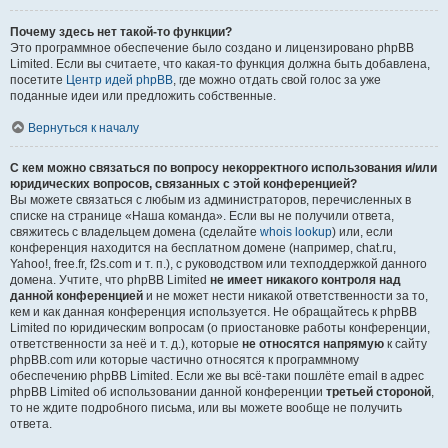
Почему здесь нет такой-то функции?
Это программное обеспечение было создано и лицензировано phpBB
Limited. Если вы считаете, что какая-то функция должна быть добавлена,
посетите
Центр идей phpBB
, где можно отдать свой голос за уже
поданные идеи или предложить собственные.
Вернуться к началу
С кем можно связаться по вопросу некорректного использования и/или
юридических вопросов, связанных с этой конференцией?
Вы можете связаться с любым из администраторов, перечисленных в
списке на странице «Наша команда». Если вы не получили ответа,
свяжитесь с владельцем домена (сделайте
whois lookup
) или, если
конференция находится на бесплатном домене (например, chat.ru,
Yahoo!, free.fr, f2s.com и т. п.), с руководством или техподдержкой данного
домена. Учтите, что phpBB Limited
не имеет никакого контроля над
данной конференцией
и не может нести никакой ответственности за то,
кем и как данная конференция используется. Не обращайтесь к phpBB
Limited по юридическим вопросам (о приостановке работы конференции,
ответственности за неё и т. д.), которые
не относятся напрямую
к сайту
phpBB.com или которые частично относятся к программному
обеспечению phpBB Limited. Если же вы всё-таки пошлёте email в адрес
phpBB Limited об использовании данной конференции
третьей стороной
,
то не ждите подробного письма, или вы можете вообще не получить
ответа.